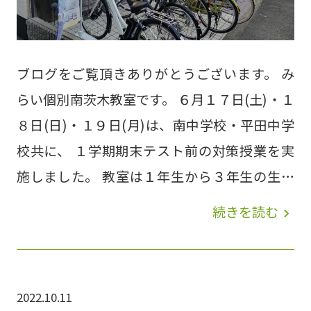
ブログをご覧頂きありがとうございます。 み
らい個別南茨木教室です。 ６月１７日(土)・１
８日(日)・１９日(月)は、南中学校・平田中学
校共に、 １学期期末テスト前の対策授業を実
施しました。 教室は１年生から３年生の生徒
がテスト前の各科目の勉強に真剣に取り組んで
続きを読む
navigate_next
いました。 DSC_0377 定期テストの直前の、
土曜日・日曜日・月曜日は直前対策を実施して
おります。 ２学期中間テストは、 南中学校
2022.10.11
は、９月１９日(火)・２０日(水) (予定) 平田