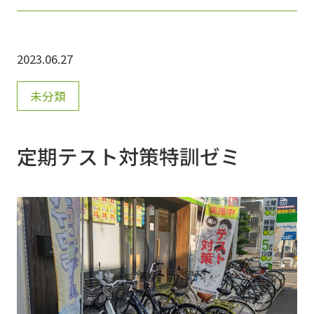
組んでいます。 今週末の２３日(土)・２４日
(日)・２５日(月)は、平田中学校の生徒のテス
2023.06.27
ト対策特訓ゼミが行われます。 ２学期最初の
テストになります、新学期を良い形でスタート
未分類
できるように皆には頑張ってもらいたいと思い
ます。 塾外生の参加も可能です。 気になる方
定期テスト対策特訓ゼミ
は、一度教室にお電話頂ければと思います。
お気軽にお問い合わせください。 よろしくお
願い致します。