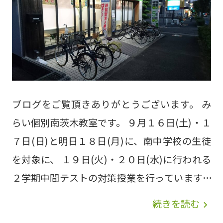
なっております。 参加される前に、教室へ１度
お電話下さい。 お待ちしております。 よろし
くお願い致します。
ブログをご覧頂きありがとうございます。 み
らい個別南茨木教室です。 ９月１６日(土)・１
７日(日)と明日１８日(月)に、南中学校の生徒
を対象に、 １９日(火)・２０日(水)に行われる
２学期中間テストの対策授業を行っています。
昼の時間から夕方にかけて、塾で準備した５教
続きを読む
navigate_next
科のプリントを全員、一生懸命に頑張って取り