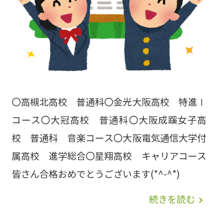
〇高槻北高校 普通科〇金光大阪高校 特進Ⅰ
コース〇大冠高校 普通科〇大阪成蹊女子高
校 普通科 音楽コース〇大阪電気通信大学付
属高校 進学総合〇星翔高校 キャリアコース
皆さん合格おめでとうございます(*^-^*)
続きを読む
navigate_next