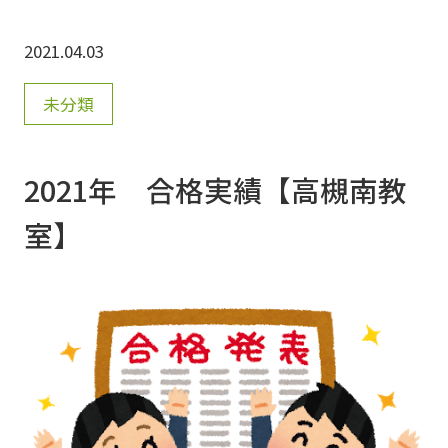
おります。 教室にて、個別の体験会も実施する
2021.04.03
予定です。詳細が決まり次第、ブログでお知ら
せいたします。ぜひ、お問い合わせください。
未分類
2021年 合格実績【高槻南教
室】