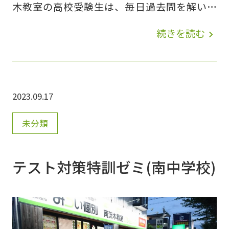
木教室の高校受験生は、毎日過去問を解いた
り、苦手な単元に取り組んだり 頑張っていま
続きを読む
navigate_next
す。 現在は、学年末テストが行われる為、テ
ストに対しての勉強を頑張っています。 高校
受験生以外の中学生・高校生は、2月に学年末
2023.09.17
テストが行われます。 みらい個別南茨木教室
では、定期テスト前に『対策勉強会』を実施し
未分類
ています。 ２月の『対策勉強会』の予定は、
２月１７日(土) 15：00～18：00 ２月１８日
テスト対策特訓ゼミ(南中学校)
(日) 14：00～18：20 ２月１９日(月) 18：
00～21：10 で行う予定となっております。 塾
に通塾頂いている方以外も参加する事は可能と