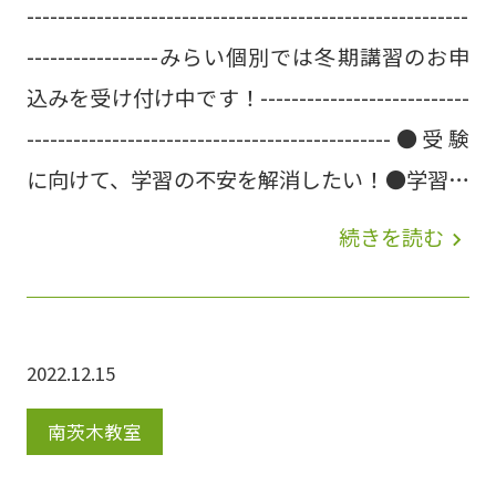
---------------------------------------------------------
-----------------みらい個別では冬期講習のお申
込みを受け付け中です！---------------------------
-----------------------------------------------●受験
に向けて、学習の不安を解消したい！●学習ペ
ースを整え、勉強法を改善したい！●新大学入
続きを読む
navigate_next
試の受験情報がほしい！みらい個別では、冬休
み中にかなえたいご希望や解消したいお悩みに
合わせ、1人ひとりに最適な個別の冬期講習プ
2022.12.15
ランをご提案いたします。この冬期講習で効率
よく成果につなげていきます(^_-)-☆ ＜冬期講
南茨木教室
習概要＞■期間：2022年12月13日（火）～