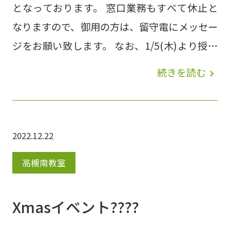
となっております。 窓口業務もすべて休止と
なりますので、御用の方は、留守電にメッセー
ジをお願い致します。 なお、1/5(木)より授業
再開しておりますので、順にご対応させて頂き
続きを読む
navigate_next
ます。 大変ご迷惑をおかけしますが、何卒よ
ろしくお願い致します。
2022.12.22
高槻南教室
Xmasイベント????