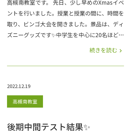
高槻南教室です。 先日、少し早めのXmasイベ
ントを行いました。授業と授業の間に、時間を
取り、ビンゴ大会を開きました。景品は、ディ
ズニーグッズです✨中学生を中心に20名ほどの
参加でしたが、大盛況でした✨ 調子よく穴が開
続きを読む
navigate_next
いていたのに、途中で失速してしまった生徒、
後半の追い上げで見事に景品をgetできた生
徒、トリプルリーチなのに、ビンゴにならなか
2022.12.19
った生徒、、、それぞれgetできた景品を大事
に持って帰ってくれました。 イベント後の最
高槻南教室
後の授業が終わり、疲れた、、と一息ついてい
たら、お菓子をgetできた生徒から「先生～あ
後期中間テスト結果✨