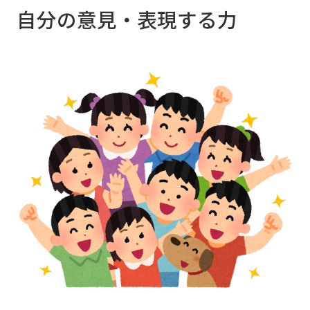
2023年1月13日（金）■開校スケジュール：詳
自分の意見・表現する力
細な日程表を教室でご案内します。■対象学
年：小学1年生～高校3年生・既卒生 ＜冬季休
暇(完全休校日)＞■2022年12月29日（木）～
2023年1月4日
（水）
※1月5日(木)より授業再開しております。 ＜み
らい個別の冬期講習ポイントは＞□1科目から
受講OK！□冬期講習だけの受講OK！ 教室によ
り冬期講習の詳細が異なる場合がございますの
で各教室にてご確認ください。◆光善寺教室
072-832-3751◆高槻南教室 072-673-0088◆