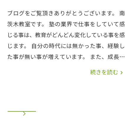
南茨木教室 072-665-9717◆東香里教室
072-860-7780
ブログをご覧頂きありがとうございます。 南
茨木教室です。 塾の業界で仕事をしていて感
じる事は、教育がどんどん変化している事を感
じます。 自分の時代には無かった事、経験し
た事が無い事が増えています。 また、成長の
中で子供が身に付けておく方がよい事もありま
続きを読む
navigate_next
す。 『自分の考えを出す、表現できる』この点
は身に付けておく方がよいでしょう。 昔に比
べ学校の授業も、黒板に書かれた内容をノート
に写すだけの授業では無くなり、授業の中であ
るテーマを元に話し合いをさせる授業があった