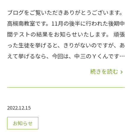
ブログをご覧いただきありがとうございます。
高槻南教室です。11月の後半に行われた後期中
間テストの結果をお知らせいたします。 頑張
った生徒を挙げると、きりがないのですが、あ
えて挙げるなら、今回は、中三のＹくんです！
中学に入学してすでに定期テストを何回も受け
続きを読む
navigate_next
てきましたが、初めて五教科合計400点代にな
りました。全教科、前期期末テストよりも点数
を伸ばし、合計、111点上がりました✨英検も
2022.12.15
合格し、2月、3月の入試も期待できそうで
す！ 入学以来、ずっと合計450点以上をキープ
お知らせ