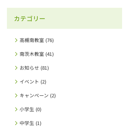
りします。 また、自分でノートにまとめ、そ
の内容に対する自分の意見を書き出す事も多く
カテゴリー
なっています。 『自分の考えを出す、表現でき
る』これは、普段の生活の中から鍛える事が出
高槻南教室
(76)
来ると思っています。 親子の会話の中で、子供
に対してニュースなどについて、どのように思
南茨木教室
(41)
うかを質問してあげると良いと思います。(ニ
お知らせ
(81)
ュース以外でももちろんオッケーです。) また
イベント
(2)
それはなぜ？と答えの理由を聞く事も良いと思
キャンペーン
(2)
います。 親子の会話の中で、自分の意見を考え
させ、表現させる練習は出来ます。 一度、試
小学生
(0)
して頂ければと思います。 また、読んだもの
中学生
(1)
や聞いたこと、自分が思っている事などを紹介