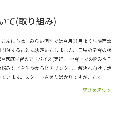
。 体調不良や習い事、家の用事などで休
いる生徒もいますが、みんな真剣に取り組んでいます
いて(取り組み)
)-☆ 【画像は11/15(日)の光善寺教室です】 体調不良
い事、家の用事などで休んでいる生徒もいますが、み
真剣に取り組んでいます(^_-)-☆ 【画像は
、こんにちは。みらい個別では今月11月より生徒面談
日)の光善寺教室です】 学校別、学年別にいろいろな
月開催することに決定いたしました。日頃の学習の状
プリントをご用意しています。【画像は光善寺教室で
認や家庭学習のアドバイス(実行)、学習上での悩みやそ
す】 生徒たちのガンバリを少しだけご紹介(^^)/
の悩みなどを生徒からヒアリングし、解決へ向けて話
っています。スタートさせたばかりですが、たくさん
と関り、困っていることや、悩んでいることなどどん
続きを読む
navigate_next
細なことにでも相談にのっていけるようにしていきま
^)/