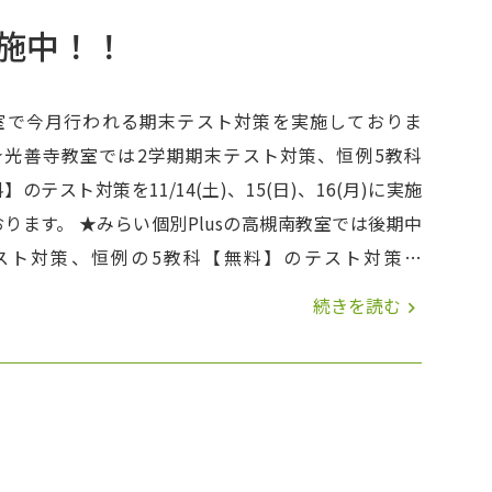
施中！！
室で今月行われる期末テスト対策を実施しておりま
★光善寺教室では2学期期末テスト対策、恒例5教科
】のテスト対策を11/14(土)、15(日)、16(月)に実施
い個別Plusの高槻南教室では後期中
スト対策、恒例の5教科【無料】のテスト対策を
21(土)、22(日)、23(月)に実施いたします。◆土曜日は
続きを読む
navigate_next
8時間、日曜日も最大8時間、月曜日は最大4時間の集中
です。 生徒のみなさんは長時間にも関わらず「目
を持った勉強の仕方で取り組んています。※教室によ
間は異なるケースがございます。塾オリジナルの対策
ントなども活用して「目標点数」達成に向けて頑張っ