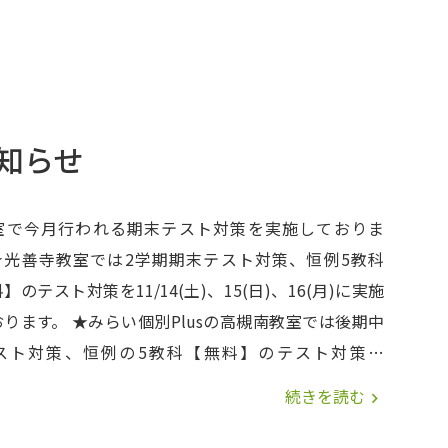
知らせ
室で今月行われる期末テスト対策を実施しておりま
★光善寺教室では2学期期末テスト対策、恒例5教科
】のテスト対策を11/14(土)、15(日)、16(月)に実施
い個別Plusの高槻南教室では後期中
スト対策、恒例の5教科【無料】のテスト対策を
21(土)、22(日)、23(月)に実施いたします。◆土曜日は
続きを読む
navigate_next
8時間、日曜日も最大8時間、月曜日は最大4時間の集中
です。 生徒のみなさんは長時間にも関わらず「目