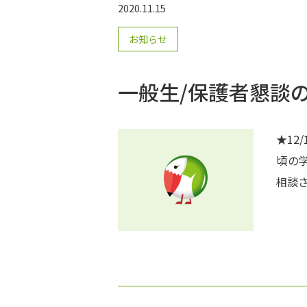
な必
2020.11.15
お知らせ
一般生/保護者懇談
★12
頃の
相談