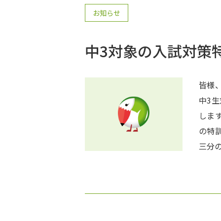
お知らせ
中3対象の入試対策
皆様、
中3生
します
の特
三分
でいた
い「良
年)
(^_-)-☆ 合格するまで終われない「特