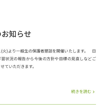
死で学習しています。
のお知らせ
/1(火)より一般生の保護者懇談を開催いたします。 日
学習状況の報告から今後の方針や目標の見直しなどご
させていただきます。
続きを読む
navigate_next