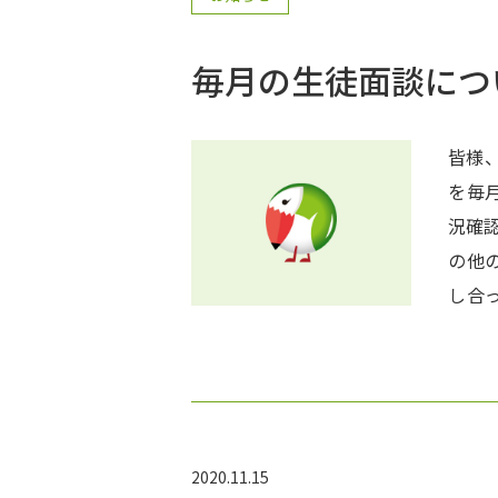
てもらっています
んで
毎月の生徒面談につ
(^_-
や習
んな
皆様
11/15(
を毎
対策
況確
の他
し合
生徒
な些
すね(^
2020.11.15