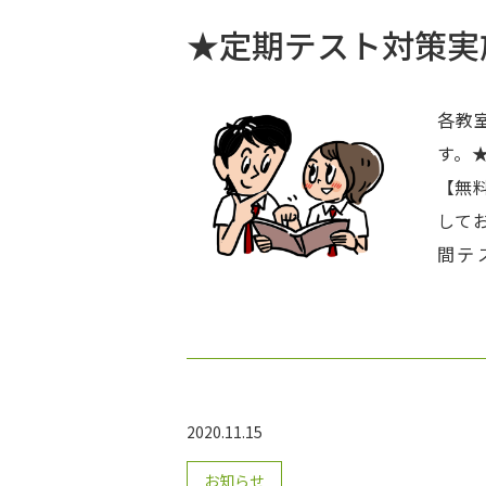
★定期テスト対策実
各教
す。
【無料
しております。 ★みら
間テ
11/
最大
特訓
的」
り時
2020.11.15
プリ
お知らせ