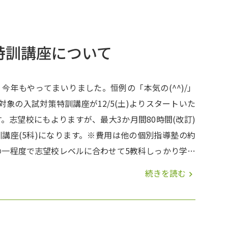
特訓講座について
今年もやってまいりました。恒例の「本気の(^^)/」
対象の入試対策特訓講座が12/5(土)よりスタートいた
。志望校にもよりますが、最大3か月間80時間(改訂)
訓講座(5科)になります。※費用は他の個別指導塾の約
の一程度で志望校レベルに合わせて5教科しっかり学ん
だけます。(^^)/こう言うところも大組織の塾ではな
続きを読む
navigate_next
い」ところでしょうね(^^)/個別指導一筋(塾業界20
の教室責任者が進路指導もしっかりと行っています
訓テストゼミ」みん