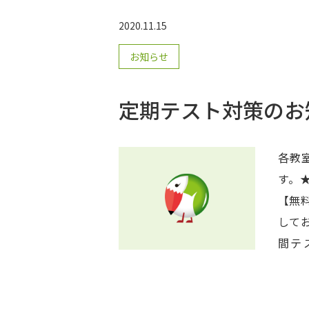
2020.11.15
お知らせ
定期テスト対策のお
各教
す。
【無料
しております。 ★みら
間テ
11/
最大
特訓