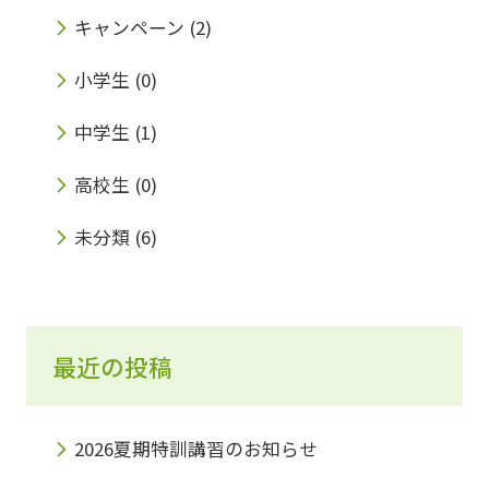
受付中！ お気軽にお問い合わせください。 〒
キャンペーン
(2)
567-0895大阪府茨木市玉櫛２丁目30-17 プ
小学生
(0)
ランドールモトイ1Fみらい個別 南茨木教室
中学生
(1)
TEL 072-665-9717
高校生
(0)
未分類
(6)
最近の投稿
2026夏期特訓講習のお知らせ