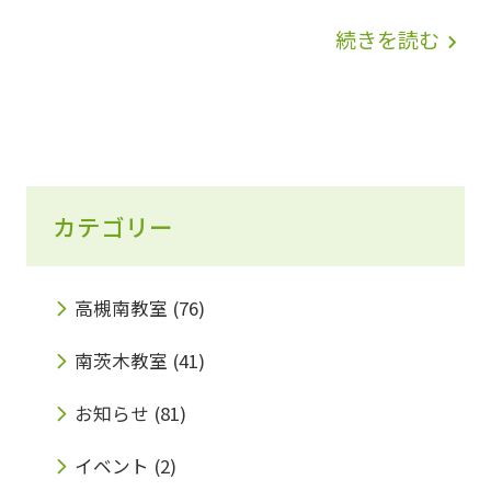
勉強しております???? みらい個別では、テス
続きを読む
navigate_next
ト直前の土・日・月を使って三日間の『無料の
５科目テスト対策』を行います！ そして、み
らい個別がどんな塾なのか、地域の皆様に知っ
て頂くため、この三日間のテスト対策に招待い
カテゴリー
たします????対象は南中学校・平田中学校の
１・２年生です！ すでにお友達がみらい個別
に通っている場合は、そのお友達に下記用紙を
高槻南教室
(76)
もらい教室まで提出してください！「友達は通
南茨木教室
(41)
っていないけど、興味がある！」という方は教
お知らせ
(81)
室までお電話下さい！☎➡ 072-665-9717 テス
イベント
(2)
ト対策概要ダウンロード 無料体験授業も好評