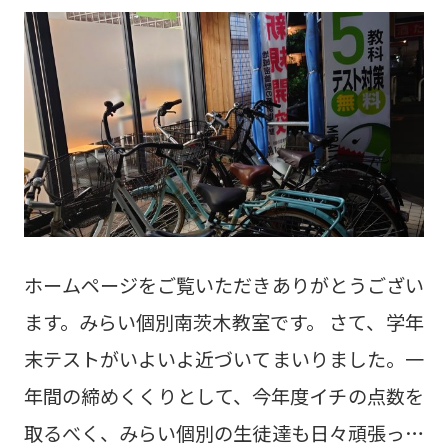
になられる方、今回のテストで危機感を感じ始
めた方など学習の相談からしていただければな
と思います。お気軽にお問い合わせください！
---------------------------------ＡＣＣＥＳＳ-------
--------------------------〒567-0895大阪府茨木市
玉櫛2丁目30-17 プランドールモトイ1Fみらい
個別 南茨木教室☎：072-665-9717
ホームページをご覧いただきありがとうござい
ます。みらい個別南茨木教室です。 さて、学年
末テストがいよいよ近づいてまいりました。一
年間の締めくくりとして、今年度イチの点数を
取るべく、みらい個別の生徒達も日々頑張って