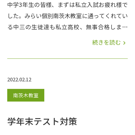
中学3年生の皆様、まずは私立入試お疲れ様で
した。みらい個別南茨木教室に通ってくれてい
る中三の生徒達も私立高校、無事合格しまし
た！本命は公立高校なので、あと少し頑張りま
続きを読む
navigate_next
しょう！ 中学1・2年生はいよいよ学年末テス
トですね。南中学校はテスト前日、平田中学校
はテスト真っ只中です！うちの生徒達は今日も
2022.02.12
早くから自習に来て頑張っております???? テ
ストの結果を楽しみに待ってますね???????? テ
南茨木教室
スト対策の様子（全日程で全席埋まりまし
た????） みらい個別南茨木教室では春イベン
学年末テスト対策
トや無料体験を行っております。新しく中学生