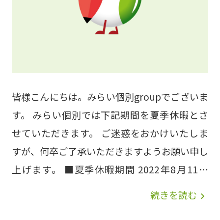
皆様こんにちは。みらい個別groupでございま
す。 みらい個別では下記期間を夏季休暇とさ
せていただきます。 ご迷惑をおかけいたしま
すが、何卒ご了承いただきますようお願い申し
上げます。 ■夏季休暇期間 2022年8月11日
（木） から 8月17日（水） まで ※上記期間
続きを読む
navigate_next
中もホームページ経由でのお問い合わせは受け