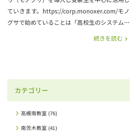
ていきます。https://corp.monoxer.com/モノ
グサで始めていることは「高校生のシステム英
単語」や「高校入試用の地理歴史」そして、大
続きを読む
navigate_next
阪府の教育委員会が出している英単語集を自塾
でモノグサ用に作り直してアプリに搭載し学習
していただいております。 ※一部「モノグ
サ」を導入していない教室もございます。
カテゴリー
高槻南教室
(76)
南茨木教室
(41)