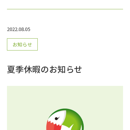
１・２年の復習、9月半ばの期末テストを意識
した学習、10月の英検対策の学習と、生徒そ
2022.08.05
れぞれが目標を立てて、頑張っています???? 暑
さ、夏の疲れ、いろいろなモノに負けそうにな
お知らせ
りますが、引き続き、頑張ってまいります????
夏季休暇のお知らせ