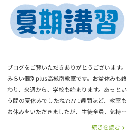
ブログをご覧いただきありがとうございます。
みらい個別plus高槻南教室です。お盆休みも終
わり、来週から、学校も始まります。あっとい
う間の夏休みでしたね???? 1週間ほど、教室も
お休みをいただきましたが、生徒全員、気持ち
を切り替えて、机に向かっています。 夏休みま
続きを読む
navigate_next
でに学習した範囲の復習、受験に備えた中学