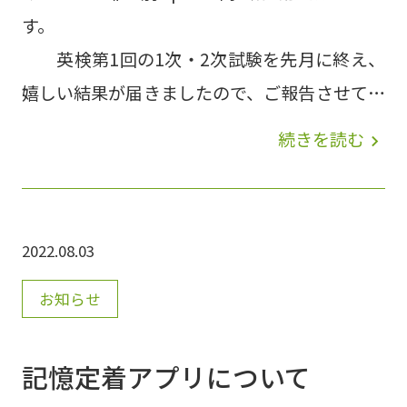
す。
英検第1回の1次・2次試験を先月に終え、
嬉しい結果が届きましたので、ご報告させてい
ただきます。 中学3年の生徒さんが、準2級に
続きを読む
navigate_next
合格されました✨ 準２級と言えば、高校中級
程度のレベルです。本当におめでとうございま
す✨ また、5級に合格した中学1年の生徒さん
2022.08.03
たちは、すでに4級合格に向けて、勉強を始め
ています。 当教室でも、1次・2次対策を引き
お知らせ
続き行ってまいりますので、ご興味を持たれた
方は、ぜひ、教室までお問い合わせください。
記憶定着アプリについて