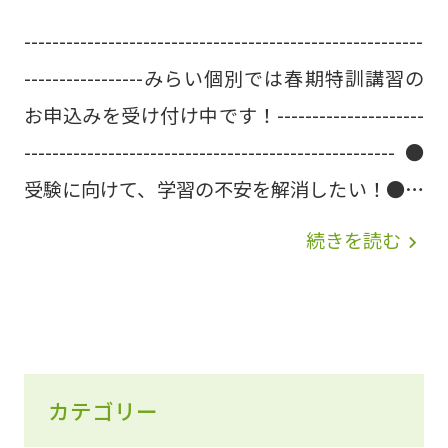
---------------------------------------------------------
-----------------みらい個別では春期特訓講習の
お申込みを受け付け中です！---------------------
-----------------------------------------------------●
受験に向けて、学習の不安を解消したい！●学
習ペースを整え、勉強法を改善したい！●新大
続きを読む
navigate_next
学入試の受験情報がほしい！みらい個別では、
春休み中にかなえたいご希望や解消したいお悩
みに合わせ、1人ひとりに最適な個別の春期特
訓講習プランをご提案いたします。この春期特
カテゴリー
訓講習で効率よく成果につなげていきます
(^_-)-☆ ＜春期特訓講習概要＞■期間：3月18