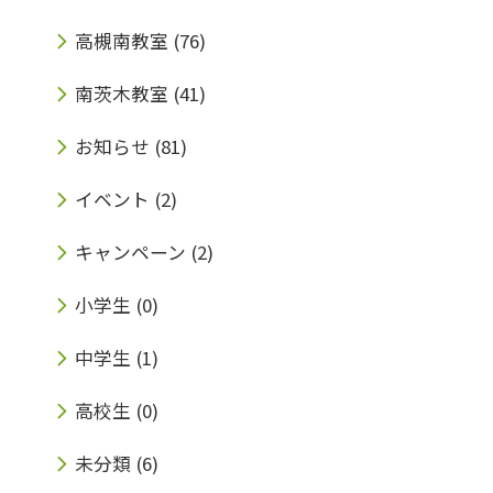
日(火)～4月11日(金) ※教室により実施期間
高槻南教室
(76)
が異なります。■時間割：教室により授業時間
南茨木教室
(41)
が異なる場合がございます。■開校スケジュー
お知らせ
(81)
ル：詳細な日程表を教室でご案内します。■対
イベント
(2)
象学年：新小学4年生～新高校3年生・既卒生
＜みらい個別の春期特訓講習ポイントは＞□1
キャンペーン
(2)
科目から受講OK！□春期特訓講習だけの受講
小学生
(0)
OK！ 教室により春期特訓講習の詳細が異なる
中学生
(1)
場合がございますので各教室にてご確認くださ
い。◆光善寺教室 072-832-3751◆高槻南教
高校生
(0)
室 072-673-0088◆南茨木教室 072-665-
未分類
(6)
9717◆東香里教室 072-860-7780