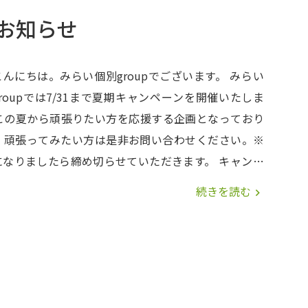
お知らせ
んにちは。みらい個別groupでございます。 みらい
roupでは7/31まで夏期キャンペーンを開催いたしま
さい。※
なりましたら締め切らせていただきます。 キャンペ
詳細は添付画像をご覧ください(^_-)-☆
続きを読む
navigate_next