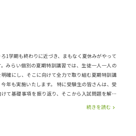
そろ1学期も終わりに近づき、まもなく夏休みがやって
す。みらい個別の夏期特訓講習では、生徒一人一人の
を明確にし、そこに向けて全力で取り組む夏期特訓講
も実施いたします。 特に受験生の皆さんは、受
向けて基礎事項を振り返り、そこから入試問題を解く
の応用力を養成することが重要です。特に苦手な単元
続きを読む
navigate_next
順次復習を行い、苦手分野の克服を目標として授業を
ます。個別授業ならではの個人カウンセリングでひと
人の課題や目標をしっかりと共有を行い、それに向け