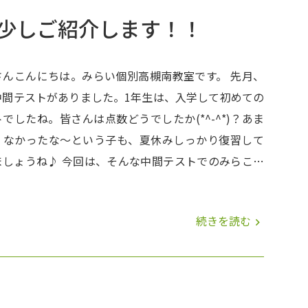
少しご紹介します！！
んこんにちは。みらい個別高槻南教室です。 先月、
中間テストがありました。1年生は、入学して初めての
でしたね。皆さんは点数どうでしたか(*^-^*)？あま
くなかったな～という子も、夏休みしっかり復習して
今回は、そんな中間テストでのみらこべ
張りを少しだけ紹介しちゃおうと思います( *´艸｀)
い個別では、皆さんの”頑張りたい”を全力で応援しま
続きを読む
navigate_next
この夏、一緒に本気で頑張りませんか？夏期講習も申
受付中です(*^^)v