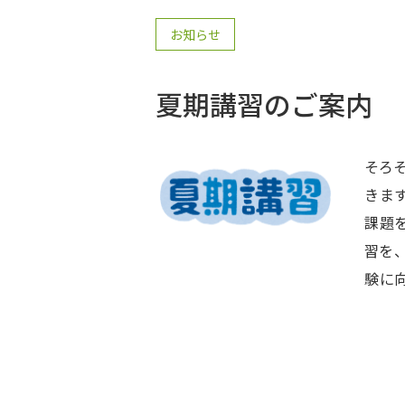
お知らせ
夏期講習のご案内
そろ
きま
課題
習を、今年
験に
ため
から
行い
り一