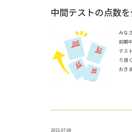
中間テストの点数を
みなさ
前期
テスト
り良
おきましょうね♪ 
生の頑
みら
す。
し込み
2021.07.06