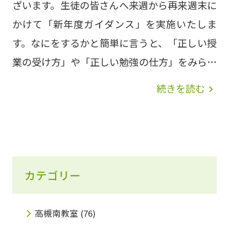
ざいます。生徒の皆さんへ来週から再来週末に
かけて「新年度ガイダンス」を実施いたしま
す。なにをするかと簡単に言うと、「正しい授
業の受け方」や「正しい勉強の仕方」をみらい
個別オリジナルの「最強の勉強法」という冊子
続きを読む
navigate_next
をもとに生徒のみなさんへわかりやすくレクチ
ャーいたします。◎勉強の本質から各教科の勉
強の仕方、ノートの書き方や答え合わせの仕方
まで詳しくイラストを使った資料でわかりやす
カテゴリー
く説明いたします。みらい個別グループの教室
にはたくさんの「頑張りたい生徒さん」がたく
さん通塾していただいております。そうした頑
高槻南教室
(76)