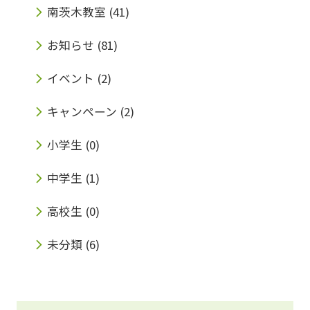
張りたい生徒さんへ少しでもプラスになれるよ
南茨木教室
(41)
う毎年行っております。もちろん、新しくご入
お知らせ
(81)
塾された方にも個別に勉強法を伝授させていた
イベント
(2)
だきますのでご安心くださいね(^^♪ 在籍の生
徒さん、ひとり一人へ配布させていただきま
キャンペーン
(2)
す。 その他、5教科の勉強の仕方からノートの
小学生
(0)
書き方、答え合わせの仕方まで揃ってます。
中学生
(1)
高校生
(0)
未分類
(6)