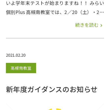
いよ学年末テストが始まりますね！！ みらい
個別Plus 高槻南教室では、2／20（土）・2／
21（日）・2／22（月）に恒例の 5科目無料
続きを読む
navigate_next
のテスト対策講座 を実施しています！ほとん
どの生徒さんが参加し、準備されたプリントを
活用しながらテストに向け最後の総復習を頑張
2021.02.20
っています(*^^)v みらい個別グループでは、
地域密着型の個別指導塾で、「面倒見ダントツ
高槻南教室
No.1宣言」の学習塾です。勉強の本質を「で
きないことをできるようにする」ここにピント
新年度ガイダンスのお知らせ
を合わせて勉強するように指導しています。ま
た、無料体験も実施中ですので、ぜひこの機会