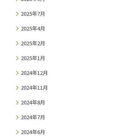
どを考えられている方、お待ちしております！
2025年7月
英検対策コースも無料体験できますのでお気軽
2025年4月
にお問合せください????‍♂️ Access大阪府茨木
市玉櫛２丁目30−17プランドールモトイ１
2025年2月
F「みらい個別 南茨木教室」Tell
2025年1月
072−665−9717
2024年12月
2024年11月
2024年8月
2024年7月
2024年6月