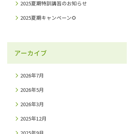
2025夏期特訓講習のお知らせ
さらに、「英検2級」を持っていれば、大阪府
2025夏期キャンペーン🌻
の公立高校入試で80％得点が保障されます！
これ、使わない手はないですよね！ 賢い人は
もう気づいていて2017年度、入試での英検利
用者は344名だったのに対し2021年度では
アーカイブ
2,290名に増えているのです。その数なんと7
倍です。 この時代の流れに乗り、みらい個別で
2026年7月
は英検対策コースを新設しました。 ・学校の
2026年5月
勉強は問題なくできているけど、英検対策だけ
2026年3月
通いたい。・英語は大学入試や就活まで使える
ので早めに英検を取得したい。・他塾に通って
2025年12月
いるが、みらい個別の英検対策に興味があるな
2025年9月