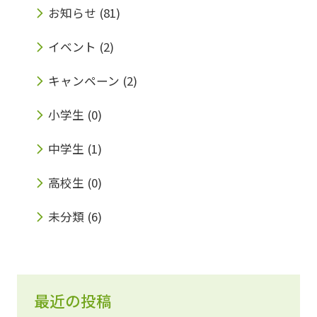
お知らせ
(81)
報」の科目において、プログラミングが出題さ
イベント
(2)
れることが決定しました。 小学生のうちから
プログラミングに触れておくことは、これから
キャンペーン
(2)
お子様の将来に確実にプラスになると考えてお
小学生
(0)
ります。 「でも、いきなりプログラミングを始
中学生
(1)
めるって難しくないの？」 と思った保護者の
方、安心してください。 みらい個別では『コ
高校生
(0)
ードアドベンチャー』という楽しく学べる教材
未分類
(6)
をご用意しております！！ 「プログラミング
ってなに？」「コードアドベンチャーってなん
ぞや？」「興味はあるけど・・・うちの子にで
最近の投稿
きるかしら？」 そんな疑問を抱えている保護