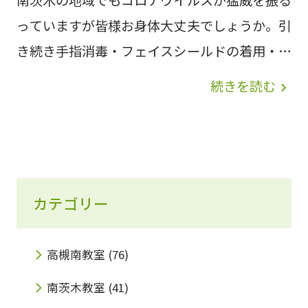
っていますが皆様お身体大丈夫でしょうか。引
き続き手指消毒・フェイスシールドの着用・換
気など感染症対策を徹底していきます。 光善
続きを読む
navigate_next
寺教室のブログでもご紹介しておりますが、南
茨木教室でも、2月からプログラミング教室が
開講いたします！ IT化が進む現代社会が教育
に与える影響は大きく、2020年より小学校で
カテゴリー
のプログラミングが必修化されました。また、
高等学校におきましては、2022年度から「情
報Ⅰ」の科目が全面的に必修化され、本格的に
高槻南教室
(76)
プログラミングを学びます。さらに、2024年
南茨木教室
(41)
度から大学入試共通テストで導入される「情