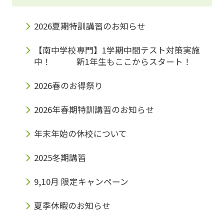
者の皆様、無料体験も2月より始まりますので
2026夏期特訓講習のお知らせ
ぜひお気軽にお話だけでも聞きに来てくださ
【南中学校専門】1学期中間テスト対策実施
い！お待ちしております????‍♂️ Access大阪府
中！ 新1年生もここからスタート！
茨木市玉櫛２丁目30−17プランドールモトイ１
2026春のお得祭り
F「みらい個別 南茨木教室」Tell
072−665−9717 英検対策コースに続く↓ さて
2026年春期特訓講習のお知らせ
さて、次は英検対策コースのご紹介です！ 最
年末年始の休校について
近周りのお友達が英検受かった！というお話を
2025冬期講習
よく耳にしませんか？そうです。世は大海賊時
代ならぬ、大英検時代なのです☠️ 『英検』こ
9,10月 限定キャンペーン
れ、持ってるとめっちゃ便利です！・入試結果
夏季休暇のお知らせ
への加点・入学金免除・授業料免除などなど…