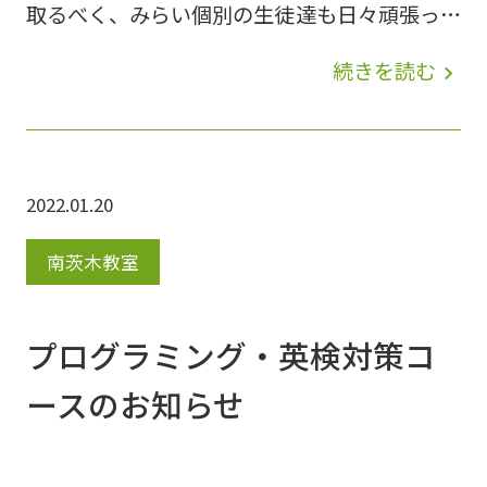
取るべく、みらい個別の生徒達も日々頑張って
勉強しております???? みらい個別では、テス
続きを読む
navigate_next
ト直前の土・日・月を使って三日間の『無料の
５科目テスト対策』を行います！ そして、み
らい個別がどんな塾なのか、地域の皆様に知っ
2022.01.20
て頂くため、この三日間のテスト対策に招待い
たします????対象は南中学校・平田中学校の
南茨木教室
１・２年生です！ すでにお友達がみらい個別
に通っている場合は、そのお友達に下記用紙を
プログラミング・英検対策コ
もらい教室まで提出してください！「友達は通
ースのお知らせ
っていないけど、興味がある！」という方は教
室までお電話下さい！☎➡ 072-665-9717 テス