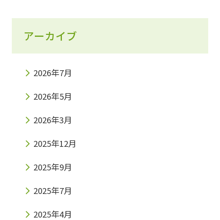
もう気づいていて2017年度、入試での英検利
用者は344名だったのに対し2021年度では
アーカイブ
2,290名に増えているのです。その数なんと7
倍です。 この時代の流れに乗り、みらい個別で
2026年7月
は英検対策コースを新設しました。 ・学校の
2026年5月
勉強は問題なくできているけど、英検対策だけ
2026年3月
通いたい。・英語は大学入試や就活まで使える
ので早めに英検を取得したい。・他塾に通って
2025年12月
いるが、みらい個別の英検対策に興味があるな
2025年9月
どを考えられている方、お待ちしております！
2025年7月
英検対策コースも無料体験できますのでお気軽
2025年4月
にお問合せください????‍♂️ Access大阪府茨木