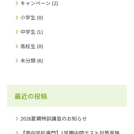
プログラミングに触れておくことは、これから
キャンペーン
(2)
お子様の将来に確実にプラスになると考えてお
小学生
(0)
ります。 「でも、いきなりプログラミングを始
中学生
(1)
めるって難しくないの？」 と思った保護者の
方、安心してください。 みらい個別では『コ
高校生
(0)
ードアドベンチャー』という楽しく学べる教材
未分類
(6)
をご用意しております！！ 「プログラミング
ってなに？」「コードアドベンチャーってなん
ぞや？」「興味はあるけど・・・うちの子にで
最近の投稿
きるかしら？」 そんな疑問を抱えている保護
者の皆様、無料体験も2月より始まりますので
2026夏期特訓講習のお知らせ
ぜひお気軽にお話だけでも聞きに来てくださ
【南中学校専門】1学期中間テスト対策実施
い！お待ちしております????‍♂️ Access大阪府