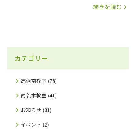
気など感染症対策を徹底していきます。 光善
続きを読む
navigate_next
寺教室のブログでもご紹介しておりますが、南
茨木教室でも、2月からプログラミング教室が
開講いたします！ IT化が進む現代社会が教育
に与える影響は大きく、2020年より小学校で
カテゴリー
のプログラミングが必修化されました。また、
高等学校におきましては、2022年度から「情
報Ⅰ」の科目が全面的に必修化され、本格的に
高槻南教室
(76)
プログラミングを学びます。さらに、2024年
南茨木教室
(41)
度から大学入試共通テストで導入される「情
お知らせ
(81)
報」の科目において、プログラミングが出題さ
イベント
(2)
れることが決定しました。 小学生のうちから