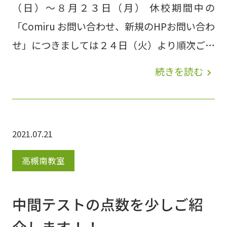
（日）〜８月２３日（月） 休校期間中の
「Comiru お問い合わせ、新規のHPお問い合わ
せ」につきましては２４日（火）より順次ご対
応させていただきます。皆様にはご迷惑をおか
続きを読む
navigate_next
けいたしますが、何卒ご理解賜りますようお願
いいたします。 みらい個別グループ スタッ
フ一同
2021.07.21
高槻南教室
中間テストの点数を少しご紹
介します！！