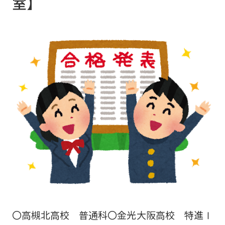
室】
の対面授業を停止の上、振替授業または自宅オ
ンライン授業で対応します。 生徒にもマスク
着用、検温チェック、入室時の手指消毒の徹底
をお願いしています。 なお、学習・進路に関
するご相談やご入塾に関するご相談も通常通り
窓口にて承っております。 ご遠慮なく該当教
室までお問い合わせください。 当塾は細心の
注意をもって、新型コロナウィルス感染防止の
ため最大限の努力を行ってまいります。
〇高槻北高校 普通科〇金光大阪高校 特進Ⅰ