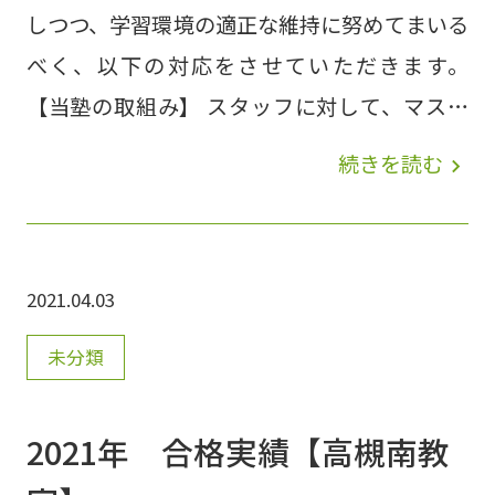
しつつ、学習環境の適正な維持に努めてまいる
象 Aコマ １５：４０～１６：
べく、以下の対応をさせていただきます。
４０ 【60分】※小学対象(60
【当塾の取組み】 スタッフに対して、マスク
分) Bコマ １６：５０～１
およびフェイスシールドの着用・検温を義務付
８：２０ 【90分】※中3・高3対
続きを読む
navigate_next
けます。また、手指消毒を徹底します。 教室開
象 Bコマ １６：５０～１７：
校時にドアノブ等多くの人が触れる部分の消毒
５０ 【60分】※小学対象(60
をします。 定期的に教室内の換気と強力な空
分) Cコマ １８：３０～２
2021.04.03
気清浄機を1教室につき数台稼働させていきま
０：００ 【90分】※中1.2・高1.2対
す。 万一、当塾の塾生及びスタッフから感染
未分類
象 Dコマ ２０：１０～２１：
者が出た場合は、保健所の助言に従って教室の
４０ 【90分】※中1.2・高1.2対象 【夏季休
運用を決定します。 休講処置が必要となった
2021年 合格実績【高槻南教
暇】 2021年8月15日(日) ～ 2021年8月23
場合は、適宜教室の消毒作業を行い、教室内で
日(月) 【受付締切】 2021年7月24日(土)