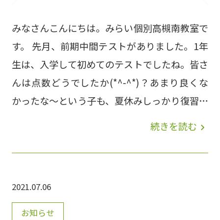
みなさんこんにちは。みらい個別高槻南教室で
す。 先月、前期中間テストがありました。1年
生は、入学して初めてのテストでしたね。皆さ
んは点数どうでしたか(*^-^*)？あまり良くな
かったな～という子も、夏休みしっかり復習し
ておきましょうね♪ 今回は、そんな中間テス
続きを読む
navigate_next
トでのみらこべ生の頑張りを少しだけ紹介しち
ゃおうと思います( *´艸｀) みらい個別では、
皆さんの”頑張りたい”を全力で応援します。こ
2021.07.06
の夏、一緒に本気で頑張りませんか？夏期講習
も申し込み受付中です(*^^)v
お知らせ