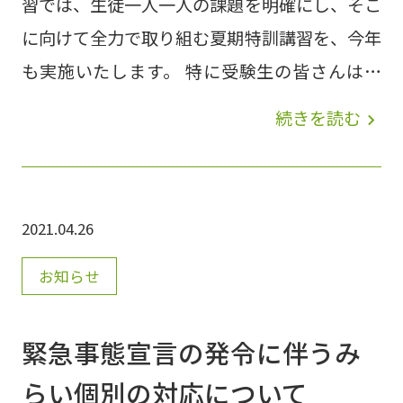
習では、生徒一人一人の課題を明確にし、そこ
に向けて全力で取り組む夏期特訓講習を、今年
も実施いたします。 特に受験生の皆さんは、
受験に向けて基礎事項を振り返り、そこから入
続きを読む
navigate_next
試問題を解くための応用力を養成することが重
要です。特に苦手な単元から順次復習を行い、
苦手分野の克服を目標として授業を行います。
2021.04.26
個別授業ならではの個人カウンセリングでひと
り一人の課題や目標をしっかりと共有を行い、
お知らせ
それに向けて集中的に学習に取り組んでいきま
す！５科目をバランスよく復習していくので安
緊急事態宣言の発令に伴うみ
心です。 中学１・２年のみなさんは、夏休み
らい個別の対応について