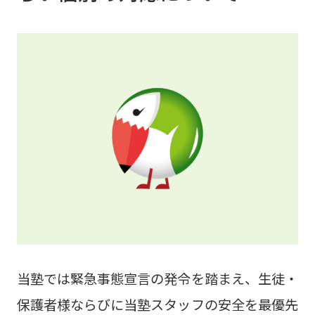
の時間を上手に使い、しっかりとこれまでの復
習もしくは２学期の予習に取り組むことで、今
後のテストでの得点力が大きく変わってきま
す。また、部活動などのスケジュールにも柔軟
に対応し、無理なく、効率的な学習スケジュー
ルのご提案も致します。 この休みを利用して、
お子様ひとりひとりの状況に合わせ、学習面で
も成果を実施できるような、有意義な夏休みと
なりますよう、当塾は全力でサポート致しま
す！ 【夏期特訓講習の期間】 2021年7月27
日(火) ～ 2021年8月27日(金) 【夏期特訓講
当塾では緊急事態宣言の発令を踏まえ、生徒・
習の時間割】 Aコマ １５：
保護者様ならびに当塾スタッフの安全を最優先
１０～１６：４０ 【90分】※中3・高3対