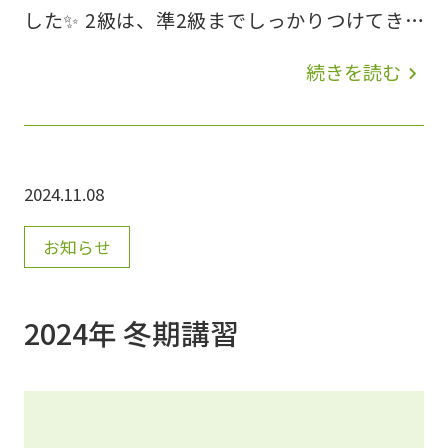
した✨ 2級は、準2級までしっかりつけてきた
力を実生活の様々な分野で応用できる力を身に
続きを読む
navigate_next
つけている級で、レベルは高校卒業程度とされ
ています。社会生活に必要な英語を理解し、実
生活で使用できる力が求められます。 そして、
2024.11.08
2級からは「入試での優遇措置、単位認定、採
用試験時の英語力アピール」として活用できま
お知らせ
す。 一般的に履歴書に書くのも２級からとさ
れています。まだ中学３年生の生徒が２級に合
2024年 冬期講習
格するために、普段より英検対策用の授業で計
画的に学習を進めてまいりました。２次試験直
前には面接対策も実施し、担当講師と一緒に頑