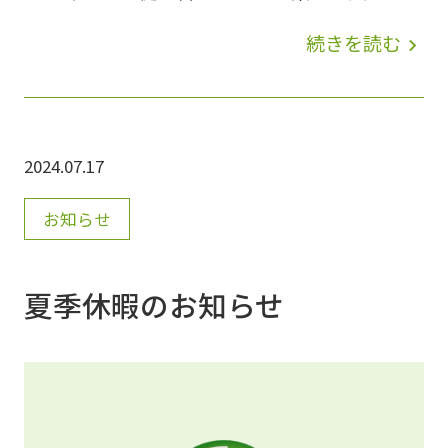
産話が聞けるのが楽しみです(^^)/ 高槻南教室
続きを読む
navigate_next
でも、来週「7/23(火)」から夏期特訓講習が始
まります！今年の夏のテーマはずばり、 (^_-)-
☆楽しくレベルアッ～～～～プ！です🌻 中学
2024.07.17
生はもちろん、小学生の皆さんも、9月から学
校の勉強内容はさらに難しくなります…！算数
お知らせ
は、小数のわり算が出てきたり、分数の足し引
きが始まったり…💦英数だけでなく中2の理
夏季休暇のお知らせ
科・社会では、生物や地理の内容に入り、さら
に暗記内容が増えたりと、9月はイベントも学
習内容も盛りだくさん！ 夏休みの間にぐ～～
～んと進めて、9月からの内容を一足先に理解