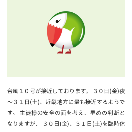
す。■対象学年：小学4年生～高校3年生・既卒
生 ＜冬季休暇(完全休校日)＞■2024年12月29
日（日）～2025年1月5日
（日）
※1月6日(月)より授業再開しております。 ＜み
らい個別の冬期講習ポイントは＞□1科目から
受講OK！□冬期講習だけの受講OK！ 教室によ
り冬期講習の詳細が異なる場合がございますの
台風１０号が接近しております。 ３０日(金)夜
で各教室にてご確認ください。◆光善寺教室
～３１日(土)、近畿地方に最も接近するようで
072-832-3751◆高槻南教室 072-673-0088◆
す。 生徒様の安全の面を考え、早めの判断と
南茨木教室 072-665-9717◆東香里教室
なりますが、 ３０日(金)、３１日(土)を臨時休
072-860-7780