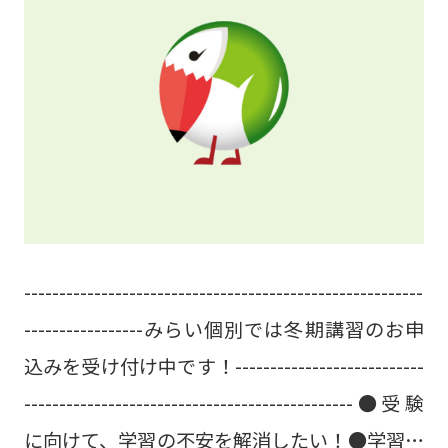
張ってきました。 🎉本当におめでとうござい
ます🎉 ☺本当によく頑張れました☺ みらい
個別は、英検の準会場に指定されておりますの
で、年に３回、自宅近くのいつもの教室で試験
を受けることができます。春期講習、夏期講
習、冬期講習の英語の学習を英検対策にあてる
こともできます。英検を受けてみたいけれど、
何から始めてよいのか分からない方がいらっし
---------------------------------------------------------
ゃれば、一度お問い合わせください。 光善寺
-----------------みらい個別では冬期講習のお申
教室 072-832-3751高槻南教室 072-673-
込みを受け付け中です！---------------------------
0088南茨木教室 072-665-9717
-----------------------------------------------●受験
に向けて、学習の不安を解消したい！●学習ペ