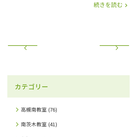
ます。皆様には、大変ご不便をお掛けいたしま
続きを読む
navigate_next
槻南教室まで◆ 072-673-0088 (火曜～
すが、何卒ご理解の程お願い申し上げます。
土曜) 担当：小野田まで
2025年8月10日（日）～8月18日（月） なお、
8月19日（火）より授業再開させていただきま
す。
カテゴリー
高槻南教室
(76)
南茨木教室
(41)