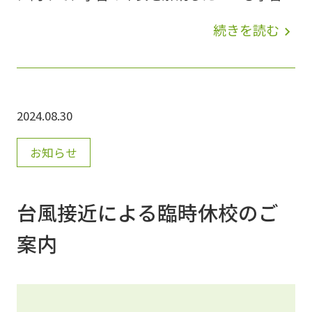
ースを整え、勉強法を改善したい！●新大学入
続きを読む
navigate_next
試の受験情報がほしい！みらい個別では、冬休
み中にかなえたいご希望や解消したいお悩みに
合わせ、1人ひとりに最適な個別の冬期講習プ
2024.08.30
ランをご提案いたします。この冬期講習で効率
よく成果につなげていきます(^_-)-☆ ＜冬期講
お知らせ
習 無料 ご招待キャンペーン＞◆小学6年～高校
2年まで各教室(限定３名)様のみ受付 ＜冬期講
台風接近による臨時休校のご
習概要＞■期間①：2024年12月10日（火）～
案内
2025年1月10日（金）■期間②：上記の期間中
にご自身の都合でスタートできます。■開校ス
ケジュール：詳細な日程表を教室でご案内しま