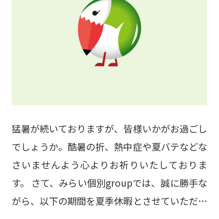
しておくことが成績アップの鍵なんですね！🌻
そして、なんといっても受験生はこの夏が勝負
です🔥 志望校も決まって、これから本格的に
頑張ろうという方もまだ受験モードになれてい
ない方も、この夏がめちゃくちゃ大事なんです
よ！ まだ夏期講習の予定が決まっていない方
は是非、みらい個別の夏期特訓講習に参加して
猛暑が続いておりますが、皆様いかがお過ごし
受験生としてレベルアッ～～～プする夏🌻を一
でしょうか。酷暑の折、熱中症や夏バテなどな
緒に過ごしませんか！🔥 まだまだ夏期特訓講
さいませんよう心よりお祈りいたしておりま
習を「お得に始められるキャンペーン」を実施
す。 さて、みらい個別groupでは、誠に勝手な
中！お席残りわずかです！ 詳しくは「お知
がら、以下の期間を夏季休暇とさせていただき
らせ」をご覧くださいね✨ ◆お問い合わせは高